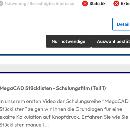
Notwendig / Berechtigtes Interesse
Statistik
Exte
MegaCAD Kurzvorstellung
Bekommen Sie einen ersten Eindruck der Möglichkeiten
Detai
MegaCAD. 2D und 3D Konstruktion in einem Programm, 
einer Oberfläche.
Nur notwendige
Auswahl bestät
mehr erfahren
MegaCAD Stücklisten - Schulungsfilm (Teil 1)
In unserem ersten Video der Schulungsreihe “MegaCAD
Stücklisten” zeigen wir Ihnen die Grundlagen für eine
exakte Kalkulation auf Knopfdruck. Erfahren Sie wie Sie
Stücklisten manuell …