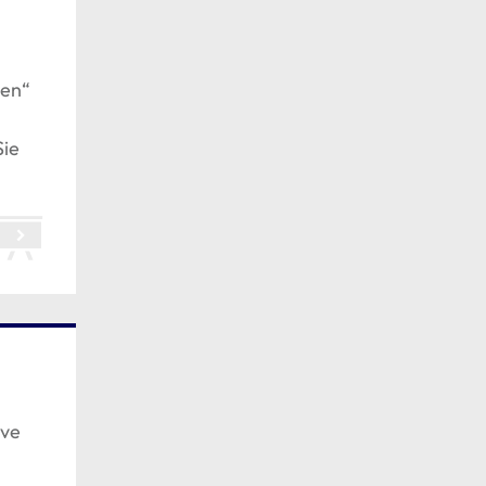
ten“
Sie
rve