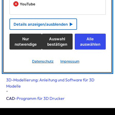
YouTube
Dienstleister und Mitarbeiter Zeichnungen.
Jede MegaCAD 3D Version beinhaltet auch unsere
Details anzeigen/ausblenden
ausgereifte MegaCAD 2D-Technologie. Dem Anwender
stehen jederzeit beide Technologien in einem
Programm und auf einer Oberfläche zur Verfügung.
Nur
Auswahl
Alle
notwendige
bestätigen
auswählen
Folgende Beiträge könnten Sie auch interessieren
Autocad Alternative: Was muss eine
CAD
-Software
Datenschutz
Impressum
mitbringen?
3D-Modellierung: Anleitung und Software für 3D
Modelle
“
CAD
-Programm für 3D Drucker