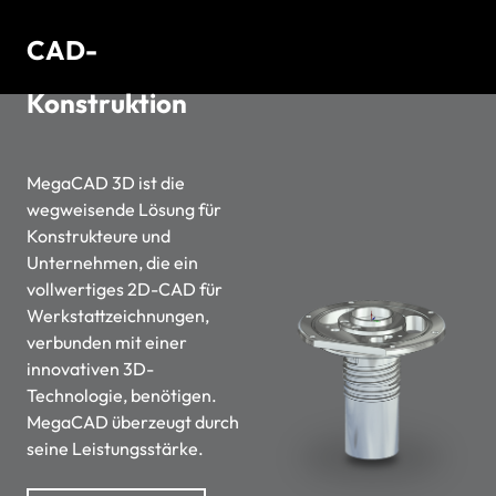
CAD-
Konstruktion
MegaCAD 3D ist die
wegweisende Lösung für
Konstrukteure und
Unternehmen, die ein
vollwertiges 2D-
CAD
für
Werkstattzeichnungen,
verbunden mit einer
innovativen 3D-
Technologie, benötigen.
MegaCAD überzeugt durch
seine Leistungsstärke.