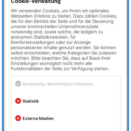
und zuverlässiges Design über die automatische
Cookie-Verwaltung
✖
Abwicklung bis hin zur Fertigungszeichnung Ihrer
Wir verwenden Cookies, um Ihnen ein optimales
Blechteile. Leistungsfähige Funktionen und durchdachte
Webseiten-Erlebnis zu bieten. Dazu zählen Cookies,
Werkzeuge sind hier unter einer intuitiven Oberfläche
die für den Betrieb der Seite und für die Steuerung
unserer kommerziellen Unternehmensziele
vereint. MegaCAD vereint das Wissen über Materialien
notwendig sind, sowie solche, die lediglich zu
und den praktischen Umgang bei der Blechbearbeitung.
anonymen Statistikzwecken, für
Komforteinstellungen oder zur Anzeige
personalisierter Inhalte genutzt werden. Sie können
Durch das freie und direkte Konstruieren erstellen Sie in
selbst entscheiden, welche Kategorien Sie zulassen
kürzester Zeit alle nur denkbaren Sonderformen für den
möchten. Bitte beachten Sie, dass auf Basis Ihrer
Behälter- und Rohrleitungsbau, den Apparatebau und
Einstellungen womöglich nicht mehr alle
Funktionalitäten der Seite zur Verfügung stehen.
für die Heizungs- und Klimatechnik.
MegaCAD 2D/3D: Unsere Lösung für
Notwendig / Berechtigtes Interesse
alle 3D-Konstrukteure
Statistik
Das Herz für den gesamten Fertigungsprozess ist das
3D-Modell. Hier befinden sich alle Informationen für
Externe Medien
Produktdesign, Konstruktion, Überprüfung, Kalkulation
und Weitergabe an die Fertigung. Am Ende erhalten