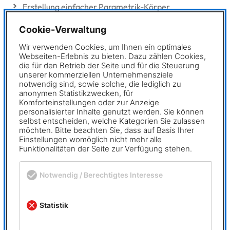
Erstellung einfacher Parametrik-Körper
Cookie-Verwaltung
Vorkenntnisse / Voraussetzungen
✖
Wir verwenden Cookies, um Ihnen ein optimales
Webseiten-Erlebnis zu bieten. Dazu zählen Cookies,
PC-Grundkenntnisse und Basiswissen im Umgang mit
die für den Betrieb der Seite und für die Steuerung
Microsoft Windows, MegaCAD 2D
unserer kommerziellen Unternehmensziele
notwendig sind, sowie solche, die lediglich zu
anonymen Statistikzwecken, für
Bei Online-Schulungen:
Komforteinstellungen oder zur Anzeige
Eine stabile Internetverbindung, Headset bzw.
personalisierter Inhalte genutzt werden. Sie können
selbst entscheiden, welche Kategorien Sie zulassen
Kopfhörer mit Mikrofon, Webcam, MS Teams, MegaCAD
möchten. Bitte beachten Sie, dass auf Basis Ihrer
3D
Einstellungen womöglich nicht mehr alle
Funktionalitäten der Seite zur Verfügung stehen.
Dauer und Kurszeiten
Notwendig / Berechtigtes Interesse
3 Tage, jeweils von 8:30 Uhr bis 17:00Uhr
Von 16:00Uhr bis 17:00Uhr individuelle Lernzeit zum
Statistik
Vertiefen der Schulungsinhalte.