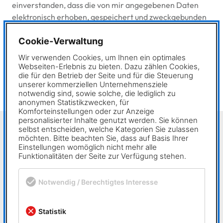
einverstanden, dass die von mir angegebenen Daten
elektronisch erhoben, gespeichert und zweckgebunden
zur Bearbeitung und Beantwortung meiner Anfrage
Cookie-Verwaltung
benutzt werden.
✖
Wir verwenden Cookies, um Ihnen ein optimales
Pflichtfeld
Bitte nicht ausfüllen.
Webseiten-Erlebnis zu bieten. Dazu zählen Cookies,
Anmelden
die für den Betrieb der Seite und für die Steuerung
unserer kommerziellen Unternehmensziele
notwendig sind, sowie solche, die lediglich zu
anonymen Statistikzwecken, für
Komforteinstellungen oder zur Anzeige
personalisierter Inhalte genutzt werden. Sie können
selbst entscheiden, welche Kategorien Sie zulassen
möchten. Bitte beachten Sie, dass auf Basis Ihrer
Einstellungen womöglich nicht mehr alle
Funktionalitäten der Seite zur Verfügung stehen.
Notwendig / Berechtigtes Interesse
Statistik