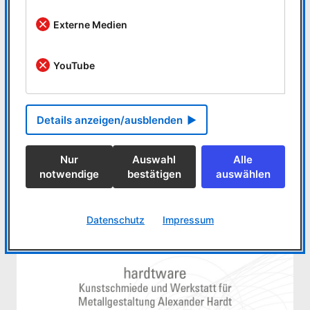
Externe Medien
YouTube
Jetzt direkt anfragen!
Hamburg
+49 40 85539400
Details anzeigen/ausblenden
E-Mail:
info@megacad.de
Nur
Auswahl
Alle
notwendige
bestätigen
auswählen
Wir melden uns auch gerne bei Ihnen.
Datenschutz
Impressum