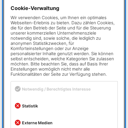
Cookie-Verwaltung
✖
Wir verwenden Cookies, um Ihnen ein optimales
Webseiten-Erlebnis zu bieten. Dazu zählen Cookies,
Karriere
die für den Betrieb der Seite und für die Steuerung
unserer kommerziellen Unternehmensziele
Customer Support Manager und Trainer (m/w/d) gesucht
notwendig sind, sowie solche, die lediglich zu
– werden Sie Teil unseres Teams!
anonymen Statistikzwecken, für
Komforteinstellungen oder zur Anzeige
personalisierter Inhalte genutzt werden. Sie können
Jetzt bewerben
selbst entscheiden, welche Kategorien Sie zulassen
möchten. Bitte beachten Sie, dass auf Basis Ihrer
Einstellungen womöglich nicht mehr alle
Funktionalitäten der Seite zur Verfügung stehen.
Newsletter
Notwendig / Berechtigtes Interesse
Bleiben Sie mit unserem Newsletter stets informiert.
Geben Sie dafür einfach Ihre E-Mail Adresse ein.
Statistik
Jetzt anmelden!
Externe Medien