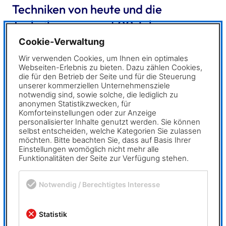
Techniken von heute und die
Techniken von vor 500 Jahren –
beides greift bei uns Hand in Hand.”
Cookie-Verwaltung
✖
Wir verwenden Cookies, um Ihnen ein optimales
Kreative Freiheit und technische Kontrolle
Webseiten-Erlebnis zu bieten. Dazu zählen Cookies,
die für den Betrieb der Seite und für die Steuerung
unserer kommerziellen Unternehmensziele
Für Alexander Hardt bietet das freie Modellieren mit
notwendig sind, sowie solche, die lediglich zu
MegaCAD Metall 3D einen entscheidenden Vorteil.
anonymen Statistikzwecken, für
Komforteinstellungen oder zur Anzeige
Gerade bei gestalterischen oder ornamentalen
personalisierter Inhalte genutzt werden. Sie können
Arbeiten, die keine standardisierten Bauformen
selbst entscheiden, welche Kategorien Sie zulassen
aufweisen, ist die Flexibilität im Umgang mit komplexen
möchten. Bitte beachten Sie, dass auf Basis Ihrer
Einstellungen womöglich nicht mehr alle
Freiformen essenziell. Die Möglichkeit, alte Ornamente
Funktionalitäten der Seite zur Verfügung stehen.
etwa aus Fotografien zu digitalisieren, maßstabsgetreu
zu hinterlegen und dann als Polylinie
Notwendig / Berechtigtes Interesse
weiterzuverarbeiten, spart Zeit und erhöht die
Präzision.
Durch die Kombination von 3D-Modellierung und 2D-
Statistik
Ableitung in einem System können sowohl die eigenen