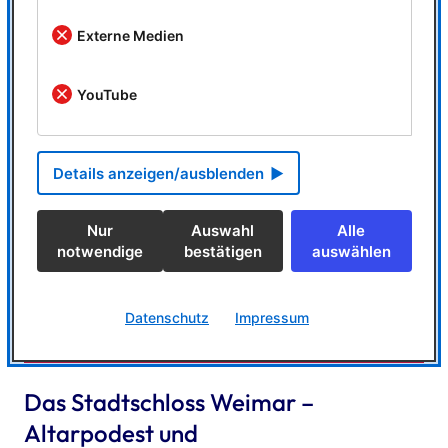
Mitarbeiter in der Werkstatt als auch externe Partner
Externe Medien
wie Laserschneider, Fräsereien oder Architekten
nahtlos eingebunden werden. Arbeitsplanung,
Fertigungslisten, Materialkalkulation – alles wird direkt
YouTube
aus MegaCAD heraus generiert.
Details anzeigen/ausblenden
Nur
Auswahl
Alle
notwendige
bestätigen
auswählen
Datenschutz
Impressum
Das Stadtschloss Weimar –
Altarpodest und