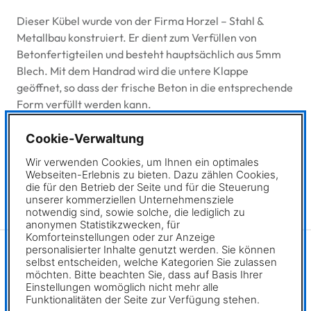
Dieser Kübel wurde von der Firma Horzel – Stahl &
Metallbau konstruiert. Er dient zum Verfüllen von
Betonfertigteilen und besteht hauptsächlich aus 5mm
Blech. Mit dem Handrad wird die untere Klappe
geöffnet, so dass der frische Beton in die entsprechende
Form verfüllt werden kann.
Konstruiert wurde dieser Kübel mit MegaCAD Unfold SF.
Cookie-Verwaltung
✖
Herbert Horzel GmbH
Wir verwenden Cookies, um Ihnen ein optimales
GF: Günter Horzel und Lars Horzel
Webseiten-Erlebnis zu bieten. Dazu zählen Cookies,
die für den Betrieb der Seite und für die Steuerung
Koellestr. 5
unserer kommerziellen Unternehmensziele
76189 – Karlsruhe
notwendig sind, sowie solche, die lediglich zu
anonymen Statistikzwecken, für
Komforteinstellungen oder zur Anzeige
personalisierter Inhalte genutzt werden. Sie können
selbst entscheiden, welche Kategorien Sie zulassen
möchten. Bitte beachten Sie, dass auf Basis Ihrer
Einstellungen womöglich nicht mehr alle
Funktionalitäten der Seite zur Verfügung stehen.