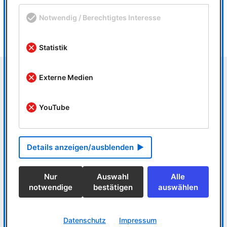
Notwendig / Berechtigtes Interesse
Statistik
Externe Medien
Weitere Referenzen
YouTube
hardtware Kunstschmiede & Metallgestaltung
Staatstheater Nürnberg Dekorationswerkstätten
Details anzeigen/ausblenden
Metallbau Horst Zöller GmbH
Bergers Holzfensterbau
Nur
Auswahl
Alle
notwendige
bestätigen
auswählen
MegaCAD in der Industrie - ein kleiner Auszug
Theater/Bühnenbau
Datenschutz
Impressum