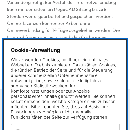
Verbindung nötig. Bei Ausfall der Internetverbindung
kann mit der aktuellen MegaCAD Sitzung bis zu 8
Stunden weitergearbeitet und gespeichert werden.
Online-Lizenzen können zur Arbeit ohne
Onlineverbindung für 14 Tage ausgeliehen werden. Die
Lizenzabfrage kann nicht durch den Cache eines
Proxyservers geleitet werden, hierzu muss eine
Cookie-Verwaltung
✖
Ausnahme für die
URL
des Lizenzservers definiert
werden.
Wir verwenden Cookies, um Ihnen ein optimales
Webseiten-Erlebnis zu bieten. Dazu zählen Cookies,
die für den Betrieb der Seite und für die Steuerung
Lesen Sie mehr in unserem
PDF
MegaCAD Hard- und
unserer kommerziellen Unternehmensziele
Softwarebedingungen
notwendig sind, sowie solche, die lediglich zu
anonymen Statistikzwecken, für
Komforteinstellungen oder zur Anzeige
personalisierter Inhalte genutzt werden. Sie können
selbst entscheiden, welche Kategorien Sie zulassen
möchten. Bitte beachten Sie, dass auf Basis Ihrer
Downloads
Einstellungen womöglich nicht mehr alle
Funktionalitäten der Seite zur Verfügung stehen.
Hard- und Softwareempfehlung