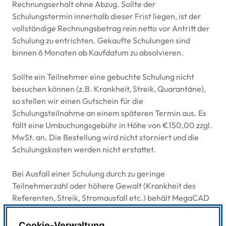
Rechnungserhalt ohne Abzug. Sollte der
Schulungstermin innerhalb dieser Frist liegen, ist der
vollständige Rechnungsbetrag rein netto vor Antritt der
Schulung zu entrichten. Gekaufte Schulungen sind
binnen 6 Monaten ab Kaufdatum zu absolvieren.
Sollte ein Teilnehmer eine gebuchte Schulung nicht
besuchen können (z.B. Krankheit, Streik, Quarantäne),
so stellen wir einen Gutschein für die
Schulungsteilnahme an einem späteren Termin aus. Es
fällt eine Umbuchungsgebühr in Höhe von €150,00 zzgl.
MwSt. an. Die Bestellung wird nicht storniert und die
Schulungskosten werden nicht erstattet.
Bei Ausfall einer Schulung durch zu geringe
Teilnehmerzahl oder höhere Gewalt (Krankheit des
Referenten, Streik, Stromausfall etc.) behält MegaCAD
sich vor, die Schulung auf einen späteren Termin
umzubuchen. Die Teilnehmerzahl für jeden Kurs ist
Cookie-Verwaltung