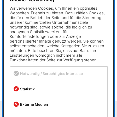
✖
sowohl nach oben als auch nach unten festgelegt. Wird
Wir verwenden Cookies, um Ihnen ein optimales
die Mindestzahl von 4 angemeldeten Teilnehmern bei
Webseiten-Erlebnis zu bieten. Dazu zählen Cookies,
Kursbeginn nicht erreicht, können die Teilnehmer auf
die für den Betrieb der Seite und für die Steuerung
unserer kommerziellen Unternehmensziele
andere Termine nach Absprache umgebucht werden.
notwendig sind, sowie solche, die lediglich zu
Eine Unterschreitung der Mindestzahl kann nur in
anonymen Statistikzwecken, für
besonderen Ausnahmen erfolgen und muss vom
Komforteinstellungen oder zur Anzeige
personalisierter Inhalte genutzt werden. Sie können
Veranstalter genehmigt werden.
selbst entscheiden, welche Kategorien Sie zulassen
möchten. Bitte beachten Sie, dass auf Basis Ihrer
Die MegaCAD stellt ein Teilnahmezertifikat aus. Darin
Einstellungen womöglich nicht mehr alle
Funktionalitäten der Seite zur Verfügung stehen.
wird der regelmäßige Besuch eines Kurses, der durch
Eintragung in die Anwesenheitsliste nachzuweisen ist,
bestätigt.
Notwendig / Berechtigtes Interesse
Die Seminare finden in unserem Schulungszentrum in
Statistik
Hamburg statt.
Externe Medien