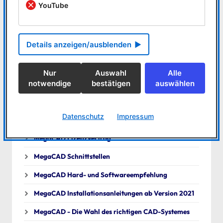
YouTube
Downloads
Allgemeine Teilnahmebedingungen für Schulungen
durch die Firma MegaCAD
Details anzeigen/ausblenden
PDF / 531 KB
Nur
Auswahl
Alle
notwendige
bestätigen
auswählen
Weitere Dokumente
Datenschutz
Impressum
MegaCAD Lizenzvertrag
MegaCAD Schnittstellen
MegaCAD Hard- und Softwareempfehlung
MegaCAD Installationsanleitungen ab Version 2021
MegaCAD - Die Wahl des richtigen CAD-Systemes