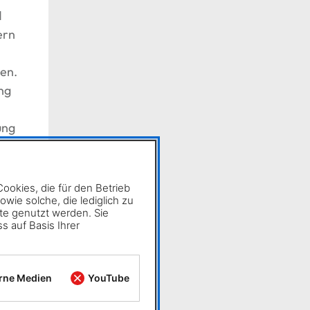
d
ern
en.
ng
ung
✖
okies, die für den Betrieb
ie solche, die lediglich zu
te genutzt werden. Sie
ls
s auf Basis Ihrer
ten
rne Medien
YouTube