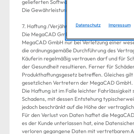
gelieferten Software erlöschen mit Installati
Die Gewährleistungsfrist beträgt 1 Jahr ab Üb
Datenschutz
Impressum
7. Haftung /Verjährung
Die MegaCAD GmbH haftet für Vorsatz und grobe 
MegaCAD GmbH nur bei Verletzung einer wesentl
die ordnungsgemäße Durchführung des Vertrage
Käuferin regelmäßig vertrauen darf und für Sc
der Gesundheit resultieren. Ferner für Schäd
Produkthaftungsgesetz betreffen. Gleiches gilt
gesetzlichen Vertretern der MegaCAD GmbH.
Die Haftung ist im Falle leichter Fahrlässigk
Schadens, mit dessen Entstehung typischerwei
jedoch beschränkt auf die Höhe der vertraglic
Für den Verlust von Daten haftet die MegaCAD 
es der Kunde unterlassen hat, eine Datensiche
verloren gegangene Daten mit vertretbarem A