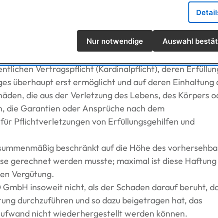
on der im Wege der Nachlieferung übergebenen Software.
Detai
ergabe.
Nur notwendige
Auswahl bestät
Fahrlässigkeit. Für leichte Fahrlässigkeit haftet die
ichen Vertragspflicht (Kardinalpflicht), deren Erfüllun
s überhaupt erst ermöglicht und auf deren Einhaltung 
häden, die aus der Verletzung des Lebens, des Körpers o
en, die Garantien oder Ansprüche nach dem
 für Pflichtverletzungen von Erfüllungsgehilfen und
eit summenmäßig beschränkt auf die Höhe des vorhersehb
se gerechnet werden musste; maximal ist diese Haftung
hen Vergütung.
GmbH insoweit nicht, als der Schaden darauf beruht, d
rung durchzuführen und so dazu beigetragen hat, das
ufwand nicht wiederhergestellt werden können.