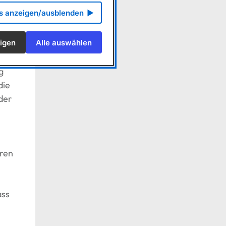
ls anzeigen/ausblenden
igen
Alle auswählen
g
die
der
aren
ass