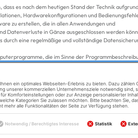
 dass es nach dem heutigen Stand der Technik aufgrun
llationen, Hardwarekonfigurationen und Bedienungsfehl
ware zu erstellen, die in allen Anwendungen und
 und Datenverluste in Gänze ausgeschlossen werden könn
s durch eine regelmäßige und vollständige Datensicheru
mputerprogramme, die im Sinne der Programmbeschreib
auchbar sind und für den in den Benutzerhandbüchern
 gesetzlichen Regelungen auf eine Nacherfüllung
hnen ein optimales Webseiten-Erlebnis zu bieten. Dazu zählen Co
ung unserer kommerziellen Unternehmensziele notwendig sind, sow
immt die MegaCAD GmbH. Mängel der Software können
ür Komforteinstellungen oder zur Anzeige personalisierter Inhal
. Wählt die MegaCAD GmbH zur Beseitigung eines Mange
elche Kategorien Sie zulassen möchten. Bitte beachten Sie, das
t mehr alle Funktionalitäten der Seite zur Verfügung stehen.
re, kann die MegaCAD GmbH auch eine neuere Software-
 alle von der MegaCAD GmbH geschuldeten Beschaffenhei
tzung der Software gegenüber der nach dem Kaufvertrag
Notwendig / Berechtigtes Interesse
Statistik
Exte
igt. Die Nutzungsrechte des Kunden an der ursprünglich