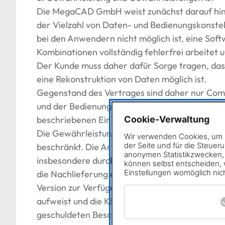
Die MegaCAD GmbH weist zunächst darauf hin,
der Vielzahl von Daten- und Bedienungskonste
bei den Anwendern nicht möglich ist, eine Soft
Kombinationen vollständig fehlerfrei arbeitet
Der Kunde muss daher dafür Sorge tragen, das
eine Rekonstruktion von Daten möglich ist.
Gegenstand des Vertrages sind daher nur Co
und der Bedienungsanleitung grundsätzlich br
beschriebenen Einsatz geeignet sind.
Cookie-Verwaltung
Die Gewährleistung ist zunächst im Rahmen der
Wir verwenden Cookies, um I
der Seite und für die Steuer
beschränkt. Die Art der Nacherfüllung best
anonymen Statistikzwecken, f
insbesondere durch Updates beseitigt werden
können selbst entscheiden, w
Einstellungen womöglich nich
die Nachlieferung einer mangelfreien Softwa
Version zur Verfügung stellen, die zumindest
aufweist und die Käuferin hinsichtlich der Nu
geschuldeten Beschaffenheit nicht beeinträcht